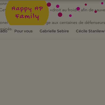
connu le même sort.
 Cette Inuite se bat pour le «droit au froid», afin de sauv
 Lionel Astruc rend hommage aux centaines de défenseurs
ssinés.
 ado
Pour vous
Gabrielle Sebire
Cécile Stanilew