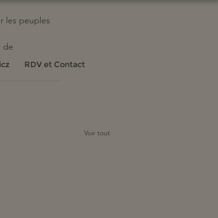
er les peuples 
 de 
icz
RDV et Contact
Voir tout