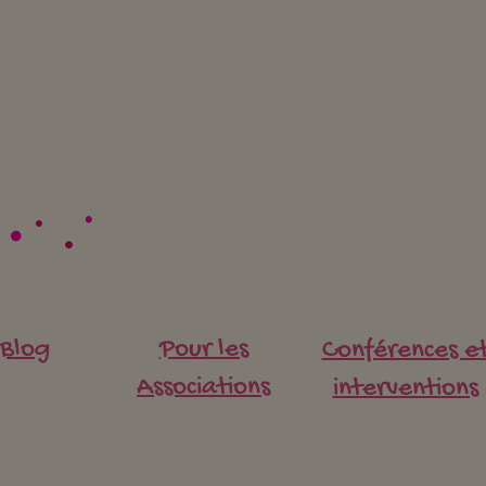
Où t
Le test des intelligences
Blog
Pour les
Conférences e
multiples, pour regarder
votre enfant autrement!
Associations
interventions