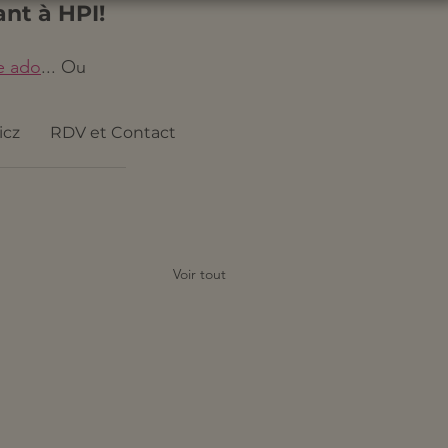
nt à HPI! 
e ado
... Ou 
icz
RDV et Contact
Voir tout