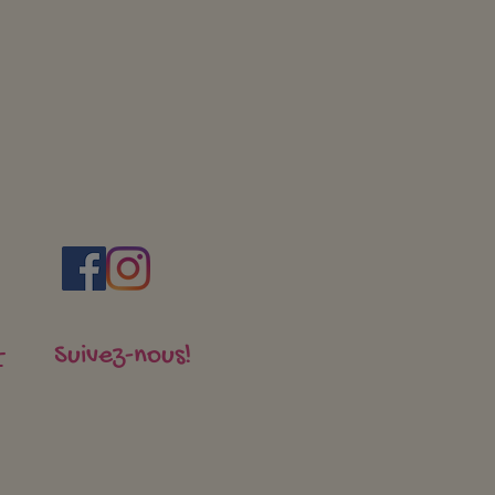
quel sens allez-vous
Suivez-nous!
t
 ressourcer
urd'hui ?