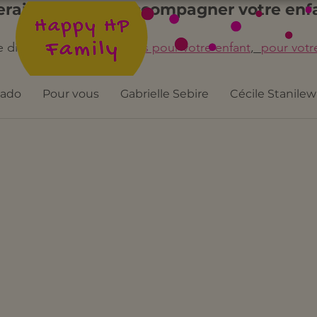
serait utile pour accompagner votre enfa
 directement 
rendez-vous pour votre enfant
,  
pour votr
 ado
Pour vous
Gabrielle Sebire
Cécile Stanilew