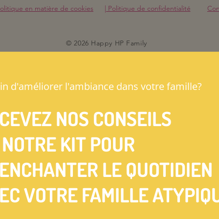
olitique en matière de cookies
| Politique de confidentialité
Cond
© 2026 Happy HP Family