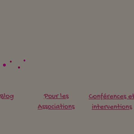
HPI et devoirs : comment
Enfa
Blog
Pour les
Conférences e
améliorer l'ambiance?
au m
fami
Associations
interventions