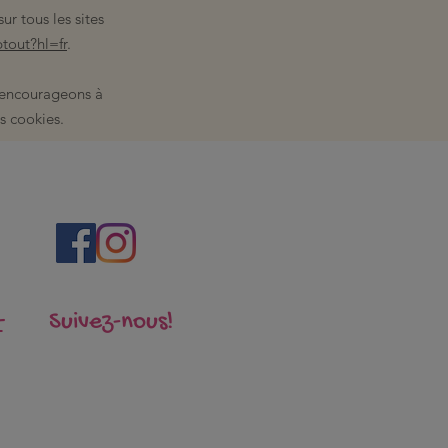
r tous les sites
tout?hl=fr
.
s encourageons à
s cookies.
Suivez-nous!
t