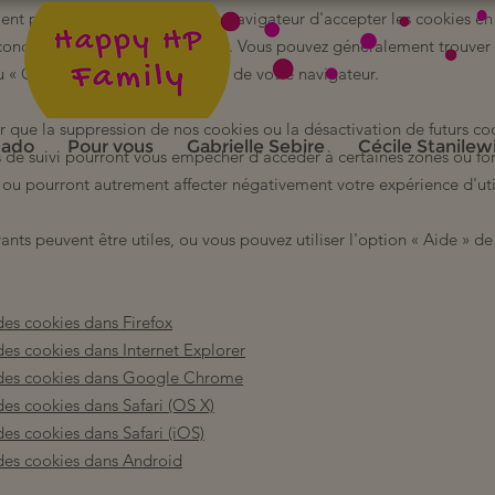
ment possible d'empêcher votre navigateur d'accepter les cookies en
oncernés dans votre navigateur. Vous pouvez généralement trouver
nu
«
Options
»
ou
«
Préférences
»
de votre navigateur.
er que la suppression de nos cookies ou la désactivation de futurs co
 ado
Pour vous
Gabrielle Sebire
Cécile Stanilew
 de suivi pourront vous empêcher d'accéder à certaines zones ou fon
, ou pourront autrement affecter négativement votre expérience d'util
vants peuvent être utiles, ou vous pouvez utiliser l'option
«
Aide
»
de 
es cookies dans Firefox
es cookies dans Internet Explorer
des cookies dans Google Chrome
es cookies dans Safari (OS X)
es cookies dans Safari (iOS)
des cookies dans Android