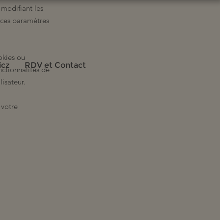
 modifiant les
 ces paramètres
okies ou
icz
RDV et Contact
ctionnalités de
isateur.
votre