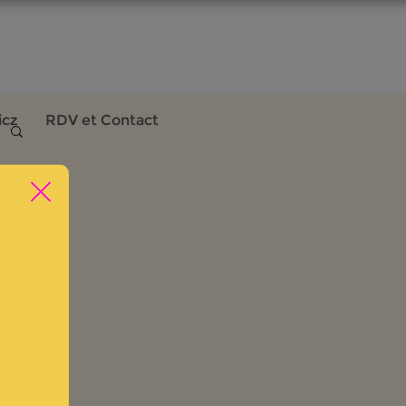
icz
RDV et Contact