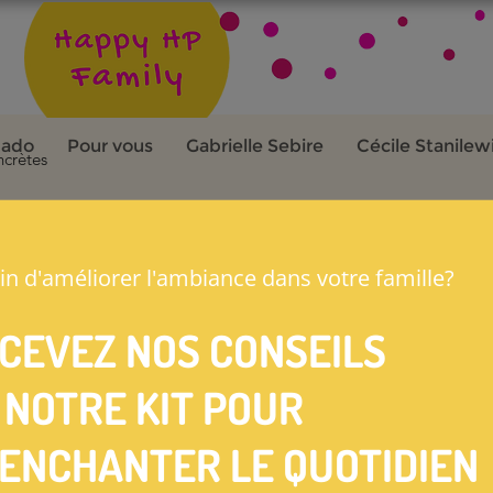
 ado
Pour vous
Gabrielle Sebire
Cécile Stanilew
ncrètes
29 janv. 2021
2 min de lecture